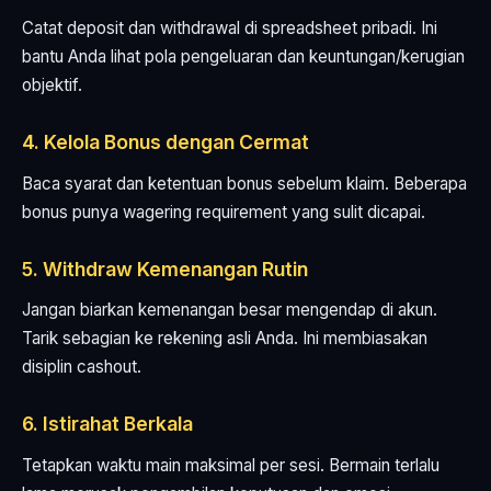
Catat deposit dan withdrawal di spreadsheet pribadi. Ini
bantu Anda lihat pola pengeluaran dan keuntungan/kerugian
objektif.
4. Kelola Bonus dengan Cermat
Baca syarat dan ketentuan bonus sebelum klaim. Beberapa
bonus punya wagering requirement yang sulit dicapai.
5. Withdraw Kemenangan Rutin
Jangan biarkan kemenangan besar mengendap di akun.
Tarik sebagian ke rekening asli Anda. Ini membiasakan
disiplin cashout.
6. Istirahat Berkala
Tetapkan waktu main maksimal per sesi. Bermain terlalu