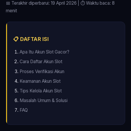
📅 Terakhir diperbarui: 19 April 2026 | ⏱ Waktu baca: 8
menit
📋 DAFTAR ISI
Apa Itu Akun Slot Gacor?
Cara Daftar Akun Slot
Proses Verifikasi Akun
Keamanan Akun Slot
Tips Kelola Akun Slot
Masalah Umum & Solusi
FAQ