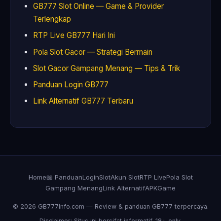
GB777 Slot Online — Game & Provider
Terlengkap
RTP Live GB777 Hari Ini
Pola Slot Gacor — Strategi Bermain
Slot Gacor Gampang Menang — Tips & Trik
Panduan Login GB777
Link Alternatif GB777 Terbaru
Home
📖 Panduan
Login
Slot
Akun Slot
RTP Live
Pola Slot
Gampang Menang
Link Alternatif
APK
Game
© 2026 GB777Info.com — Review & panduan GB777 terpercaya.
Disclaimer: Situs ini bersifat informatif. 18+ only.