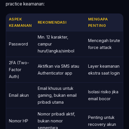
practice keamanan:
ASPEK
MENGAPA
REKOMENDASI
KEAMANAN
PENTING
Min. 12 karakter,
Mencegah brute
Password
campur
force attack
huruf/angka/simbol
2FA (Two-
Aktifkan via SMS atau
Layer keamanan
Factor
Authenticator app
ekstra saat login
Auth)
Email khusus untuk
Isolasi risiko jika
Email akun
gaming, bukan email
email bocor
pribadi utama
Nomor pribadi aktif,
Penting untuk
Nomor HP
bukan nomor
recovery akun
sementara