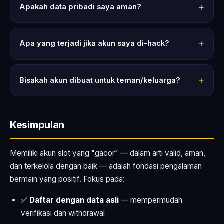
Apakah data pribadi saya aman?
Apa yang terjadi jika akun saya di-hack?
Bisakah akun dibuat untuk teman/keluarga?
Kesimpulan
Memiliki akun slot yang "gacor" — dalam arti valid, aman,
dan terkelola dengan baik — adalah fondasi pengalaman
bermain yang positif. Fokus pada:
✅
Daftar dengan data asli
— mempermudah
verifikasi dan withdrawal