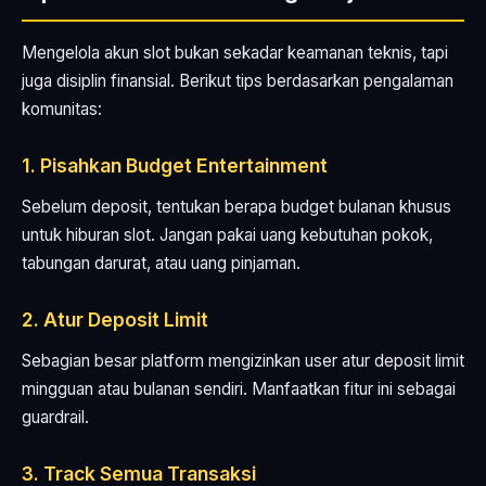
Mengelola akun slot bukan sekadar keamanan teknis, tapi
juga disiplin finansial. Berikut tips berdasarkan pengalaman
komunitas:
1. Pisahkan Budget Entertainment
Sebelum deposit, tentukan berapa budget bulanan khusus
untuk hiburan slot. Jangan pakai uang kebutuhan pokok,
tabungan darurat, atau uang pinjaman.
2. Atur Deposit Limit
Sebagian besar platform mengizinkan user atur deposit limit
mingguan atau bulanan sendiri. Manfaatkan fitur ini sebagai
guardrail.
3. Track Semua Transaksi