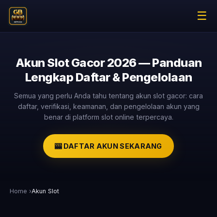
☰
Akun Slot Gacor 2026 — Panduan
Lengkap Daftar & Pengelolaan
Semua yang perlu Anda tahu tentang akun slot gacor: cara
daftar, verifikasi, keamanan, dan pengelolaan akun yang
benar di platform slot online terpercaya.
🎰 DAFTAR AKUN SEKARANG
Home
Akun Slot