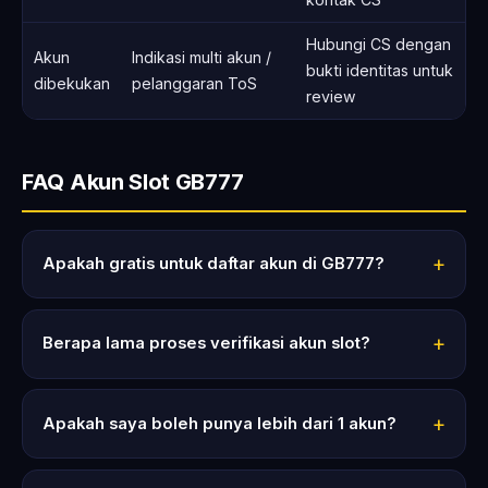
Hubungi CS dengan
Akun
Indikasi multi akun /
bukti identitas untuk
dibekukan
pelanggaran ToS
review
FAQ Akun Slot GB777
Apakah gratis untuk daftar akun di GB777?
Berapa lama proses verifikasi akun slot?
Apakah saya boleh punya lebih dari 1 akun?