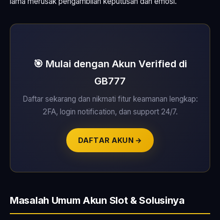
lama merusak pengambilan keputusan dan emosi.
🎯 Mulai dengan Akun Verified di
GB777
Daftar sekarang dan nikmati fitur keamanan lengkap:
2FA, login notification, dan support 24/7.
DAFTAR AKUN →
Masalah Umum Akun Slot & Solusinya