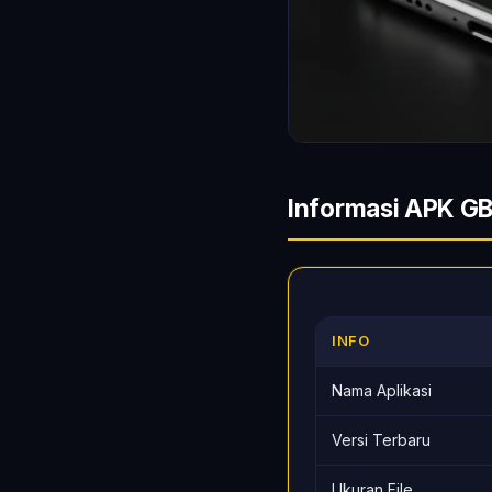
Informasi APK G
INFO
Nama Aplikasi
Versi Terbaru
Ukuran File