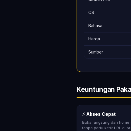
OS
Bahasa
Harga
Sumber
Keuntungan Paka
⚡ Akses Cepat
Buka langsung dari home 
tanpa perlu ketik URL di b