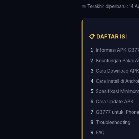
📅 Terakhir diperbarui: 14 
📋 DAFTAR ISI
Informasi APK GB7
Keuntungan Pakai 
Cara Download AP
Cara Install di Andro
Spesifikasi Minimu
Cara Update APK
GB777 untuk iPhone
Troubleshooting
FAQ