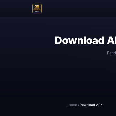
Download AP
Pand
Home
Download APK