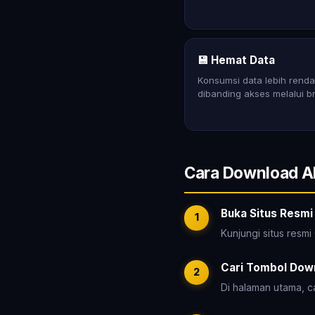
💾 Hemat Data
Konsumsi data lebih rend
dibanding akses melalui b
Cara Download 
Buka Situs Resmi
Kunjungi situs resm
Cari Tombol Dow
Di halaman utama, c