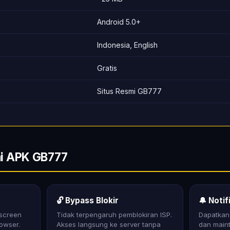
Android 5.0+
Indonesia, English
Gratis
Situs Resmi GB777
i APK GB777
🔓 Bypass Blokir
🔔 Notif
screen
Tidak terpengaruh pemblokiran ISP.
Dapatkan 
rowser.
Akses langsung ke server tanpa
dan main