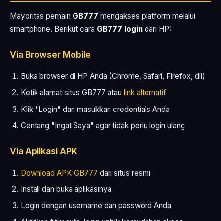
Mayoritas pemain
GB777
mengakses platform melalui
smartphone. Berikut cara
GB777 login
dari HP:
Via Browser Mobile
Buka browser di HP Anda (Chrome, Safari, Firefox, dll)
Ketik alamat situs GB777 atau
link alternatif
Klik "Login" dan masukkan credentials Anda
Centang "Ingat Saya" agar tidak perlu login ulang
Via Aplikasi APK
Download APK GB777
dari situs resmi
Install dan buka aplikasinya
Login dengan username dan password Anda