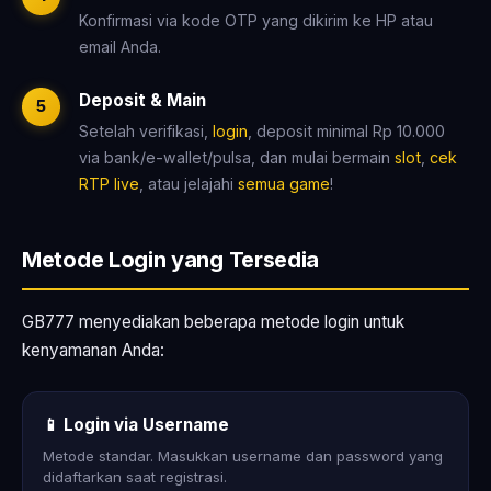
Konfirmasi via kode OTP yang dikirim ke HP atau
email Anda.
Deposit & Main
Setelah verifikasi,
login
, deposit minimal Rp 10.000
via bank/e-wallet/pulsa, dan mulai bermain
slot
,
cek
RTP live
, atau jelajahi
semua game
!
Metode Login yang Tersedia
GB777 menyediakan beberapa metode login untuk
kenyamanan Anda:
📱 Login via Username
Metode standar. Masukkan username dan password yang
didaftarkan saat registrasi.