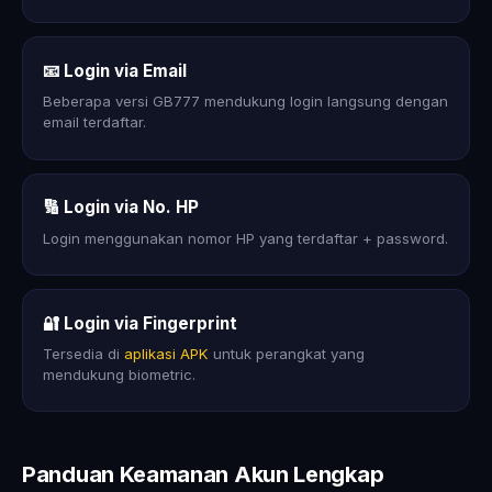
📧 Login via Email
Beberapa versi GB777 mendukung login langsung dengan
email terdaftar.
🔢 Login via No. HP
Login menggunakan nomor HP yang terdaftar + password.
🔐 Login via Fingerprint
Tersedia di
aplikasi APK
untuk perangkat yang
mendukung biometric.
Panduan Keamanan Akun Lengkap