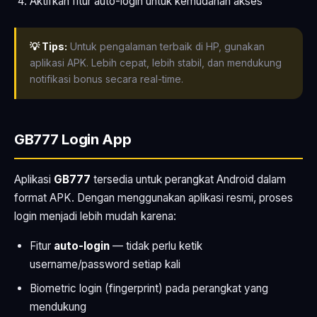
Aktifkan fitur auto-login untuk kemudahan akses
💡 Tips:
Untuk pengalaman terbaik di HP, gunakan
aplikasi APK. Lebih cepat, lebih stabil, dan mendukung
notifikasi bonus secara real-time.
GB777 Login App
Aplikasi
GB777
tersedia untuk perangkat Android dalam
format APK. Dengan menggunakan aplikasi resmi, proses
login menjadi lebih mudah karena:
Fitur
auto-login
— tidak perlu ketik
username/password setiap kali
Biometric login (fingerprint) pada perangkat yang
mendukung