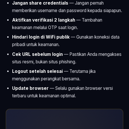
Jangan share credentials
— Jangan pernah
memberikan username dan password kepada siapapun.
Aktifkan verifikasi 2 langkah
— Tambahan
keamanan melalui OTP saat login.
Hindari login di WiFi publik
— Gunakan koneksi data
pribadi untuk keamanan.
Cek URL sebelum login
— Pastikan Anda mengakses
situs resmi, bukan situs phishing.
Logout setelah selesai
— Terutama jika
menggunakan perangkat bersama.
Update browser
— Selalu gunakan browser versi
terbaru untuk keamanan optimal.